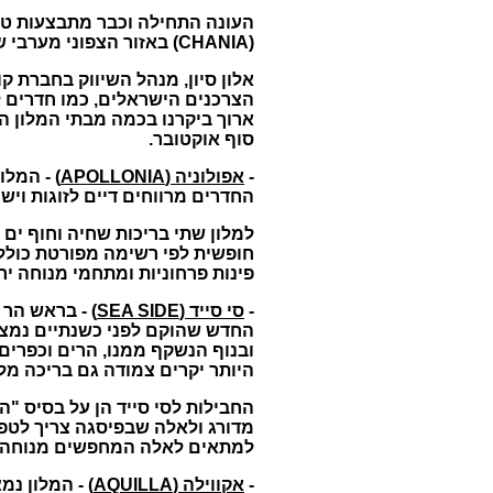
העונה התחילה וכבר מתבצעות טיס
(CHANIA)
באזור הצפוני מערבי ש
אלון סיון
,
מנהל השיווק בחברת קו
הצרכנים הישראלים
,
כמו חדרים 
ארוך ביקרנו בכמה מבתי המלון ה
סוף אוקטובר
.
-
אפולוניה
(APOLLONIA)
-
המלון
החדרים מרווחים דיים לזוגות וי
למלון שתי בריכות שחיה וחוף ים
חופשית לפי רשימה מפורטת כולל 
פינות פרחוניות ומתחמי מנוחה יר
-
סי סייד
(SEA SIDE)
-
בראש הר ג
החדש שהוקם לפני כשנתיים נמצא
ובנוף הנשקף ממנו
,
הרים וכפרים
היותר יקרים צמודה גם בריכה מל
החבילות לסי סייד הן על בסיס
"
הכ
מדורג ולאלה שבפיסגה צריך לט
למתאים לאלה המחפשים מנוחה ו
-
אקווילה (AQUILLA)
-
המלון נמצ