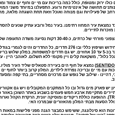
ולו ירוק ומטופח
,
כולל כמה בריכות עם מי ים וחוף ים צמוד ומס
נותנים תחושה של אינטימיות ורוגע
.
התפעלנו במיוחד משני המוע
רחב של פעילויות וגם מנוחה ואוכל וזאת תחת השגחה מלאה
,
מה
 נמצאת עיר המחוז רתימנו
.
בעיר נמל ורובע עתיק שנעים להסת
מזכרות לתיירים
.
הצפוני מזרחי של כרתים
,
כ
-30-40
דקות נסיעה משדה התעופה של א
ידוש ושיפוץ כללי ובו
276
חדרים
,
כל החדרים זהים לגמרי בגודל
ר בכ
-5
עד
10
אחוזים
.
יש גם חדרים למשפחות
,
במלון שלוש בריכ
כל כלול
",
משקאות קלים ויין מקומי ללא תשלום
.
לאוהבי היין
-
עד
נמצא על חוף הים בעיירה סטאליס שליד העיר מוליו
.
ות עם מי ים ובריכה נפרדת לילדים
,
המלון קרוב ביותר לחוף ים צ
,
דהיינו
-
שילוב של נופש עם מרכזים מסחריים
,
בתי קפה ומסעדו
ב
.
ון יש פארק מים גדול ובו כל המתקנים המקובלים ויש גם אקווריו
תיירים מתקיימת ארבע חמש פעמים בשבוע באתר השוכן באזור כפ
ההופעה כוללת ריקודים ומוסיקה יוונית
,
הרקדת הקהל וארוח
ולל הסעות מבתי המלון מהאזורים שבמרכז האי
.
נות הוא סינלונגה
,
ששימש כמבצר הגנה מפני פלישות במאות ה