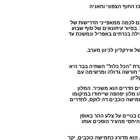
 החוף הצפוני וחאניה
מם לכמה ממאפייני הדרישות של
"
בסיור עיתונאים של סוף שבוע
לה בכרתים באפריל ונמשכת עד
אירקליון לכיוון מערב
.
רת
"
הכל כלול
"
השתיה בבר היא
ך חורשה גדולה ומרשימה עם
יון
.
ם חדרים הוא משכיר
.
המלון
ו מלון יפהפה שייחודו במיקומו
חמישה כוכבים דה לוקס
,
לחדרים
בנויים על צלע ההר באופן
היחסי מהעיר הופכים אותו
הוא מדורג כחמישה כוכבים
,
יקר