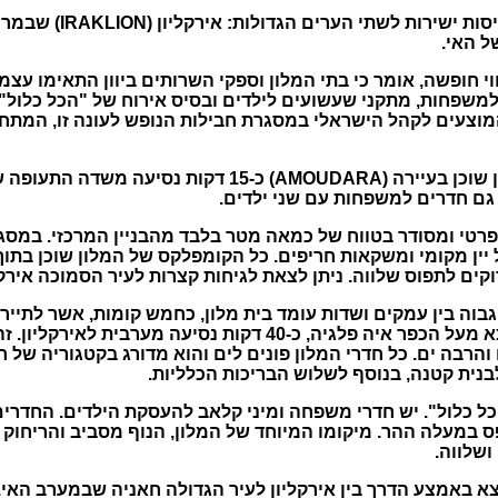
ות ישירות לשתי הערים הגדולות
:
אירקליון
(IRAKLION)
שבמרכז
ל האי
.
וי חופשה
,
אומר כי בתי המלון וספקי השרותים ביוון התאימו עצ
למשפחות
,
מתקני שעשועים לילדים ובסיס אירוח של
"
הכל כלול
.
מוצעים לקהל הישראלי במסגרת חבילות הנופש לעונה זו
,
המתחי
 שוכן בעיירה
(AMOUDARA)
כ
-15
דקות נסיעה משדה התעופה של 
ש גם חדרים למשפחות עם שני ילדים
.
 פרטי ומסודר בטווח של כמאה מטר בלבד מהבניין המרכזי
.
במסג
יין מקומי ומשקאות חריפים
.
כל הקומפלקס של המלון שוכן בתו
וקים לתפוס שלווה
.
ניתן לצאת לגיחות קצרות לעיר הסמוכה אירקל
בוה בין עמקים ושדות עומד בית מלון
,
כחמש קומות
,
אשר לתיירי
 מעל הכפר איה פלגיה
,
כ
-40
דקות נסיעה מערבית לאירקליון
.
זה
 והרבה ים
.
כל חדרי המלון פונים לים והוא מדורג בקטגוריה של 
בנית קטנה
,
בנוסף לשלוש הבריכות הכלליות
.
ל כלול
".
יש חדרי משפחה ומיני קלאב להעסקת הילדים
.
החדרים 
פס במעלה ההר
.
מיקומו המיוחד של המלון
,
הנוף מסביב והריחוק 
שלווה
.
א באמצע הדרך בין אירקליון לעיר הגדולה חאניה שבמערב האי
.