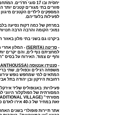
יחסית ובו
17
סוגי חדרים
.
המתחם כ
פזורים בתי מגורים קטנים יותר ה
המספקים לילדים הקטנים מיגוון 
לפעילות בלעדיהם
.
במרחק של כמה דקות נסיעה בלבד
נמוכי הקומה והרבה הרבה חנויות 
ביקרנו גם בשני בתי מלון באזור 
-
סריטה
(SERITA)
-
המלון אחרי ח
למחציתם נוף לים
,
והם יקרים יות
וחף ים צמוד
.
האירוח על בסיס
"
ה
-
סנטידו אנטוסה
(SENTIDO ANTHOUSSA)
משפחה רגילים וכפולים
,
שתי בריכ
המתאים למי שמחפש נופש עירוני
רחובות הירקון ובן יהודה בתל אבי
פעילויות
:
באנופוליס שליד אירקלי
המסורתית של הפולקלור היווני ל
מסורתי"
(TRADITIONAL VILLAGE).
זאת במחיר של כ
-40
אירו לאדם כ
אתר תיירות פופולרי בשנים האחרו