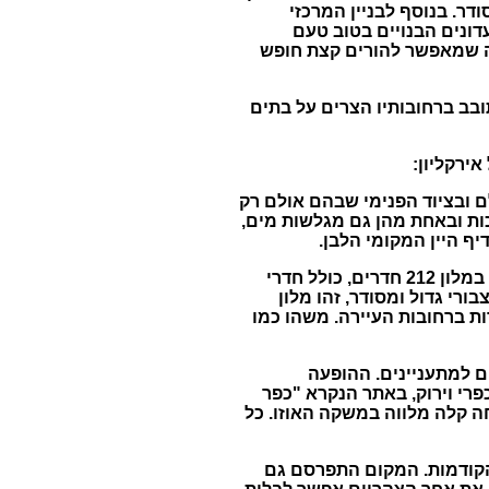
ודר
.
בנוסף לבניין המרכזי
דונים הבנויים בטוב טעם
 שמאפשר להורים קצת חופש
ובב ברחובותיו הצרים על בתים
ירקליון
:
ם ובציוד הפנימי שבהם אולם רק
ות ובאחת מהן גם מגלשות מים
,
יף היין המקומי הלבן
.
במלון
212
חדרים
,
כולל חדרי
בורי גדול ומסודר
,
זהו מלון
ת ברחובות העיירה
.
משהו כמו
ם למתעניינים
.
ההופעה
רי וירוק
,
באתר הנקרא
"
כפר
ה קלה מלווה במשקה האוזו
.
כל
קודמות
.
המקום התפרסם גם